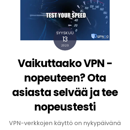
SYYSKUU
13
2020
Vaikuttaako VPN -
nopeuteen? Ota
asiasta selvää ja tee
nopeustesti
VPN-verkkojen käyttö on nykypäivänä