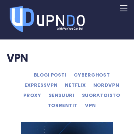
VPN
BLOGI POSTI
CYBERGHOST
EXPRESSVPN
NETFLIX
NORDVPN
PROXY
SENSUURI
SUORATOISTO
TORRENTIT
VPN