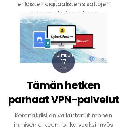
erilaisten digitaalisten sisältöjen
vapaana hakemistona.
Lue lisää
HUHTIKUU
17
2020
Tämän hetken
parhaat VPN-palvelut
Koronakriisi on vaikuttanut monen
ihmisen arkeen, jonka vuoksi myös