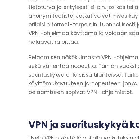
tietoturva ja erityisesti silloin, jos käsit
anonymiteetistä. Jotkut voivat myös käyt
erilaisiin torrent-tarpeisiin. Luonnollisest
VPN -ohjelmaa käyttämällä voidaan saada
haluavat rajoittaa.
Pelaamisen näkökulmasta VPN -ohjelman k
sekä vähentää nopeutta. Tämän vuoksi o
suorituskykyä erilaisissa tilanteissa. Tä
käyttömukavuuteen ja nopeuteen, jonka 
pelaamiseen sopivat VPN -ohjelmistot.
VPN ja suorituskykyä 
Usein VPN:n käytöllä voi olla vaikutuksia