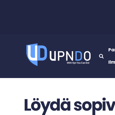
Pa
Il
Löydä sopi