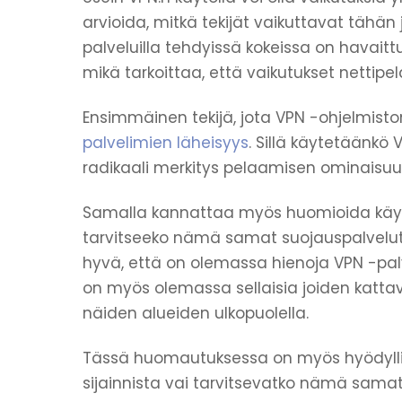
arvioida, mitkä tekijät vaikuttavat tähän
palveluilla tehdyissä kokeissa on havaitt
mikä tarkoittaa, että vaikutukset nettipe
Ensimmäinen tekijä, jota VPN -ohjelmiston
palvelimien läheisyys
. Sillä käytetäänkö
radikaali merkitys pelaamisen ominaisuuk
Samalla kannattaa myös huomioida käyte
tarvitseeko nämä samat suojauspalvelut
hyvä, että on olemassa hienoja VPN -palve
on myös olemassa sellaisia joiden kattavu
näiden alueiden ulkopuolella.
Tässä huomautuksessa on myös hyödyllis
sijainnista vai tarvitsevatko nämä sam