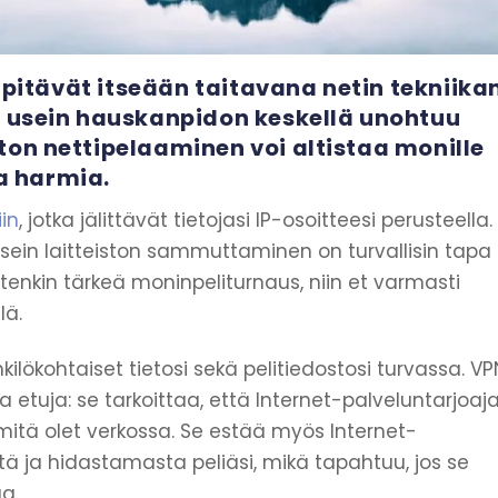
t pitävät itseään taitavana netin tekniika
a usein hauskanpidon keskellä unohtuu
ton nettipelaaminen voi altistaa monille
ta harmia.
in
, jotka jälittävät tietojasi IP-osoitteesi perusteella.
usein laitteiston sammuttaminen on turvallisin tapa
uitenkin tärkeä moninpeliturnaus, niin et varmasti
lä.
kilökohtaiset tietosi sekä pelitiedostosi turvassa. VP
etuja: se tarkoittaa, että Internet-palveluntarjoaja
 mitä olet verkossa. Se estää myös Internet-
tä ja hidastamasta peliäsi, mikä tapahtuu, jos se
aa.