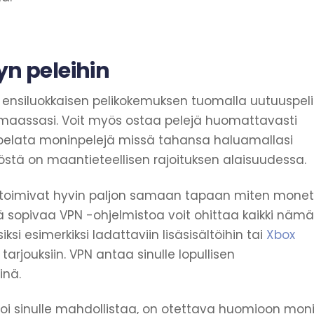
yn peleihin
a ensiluokkaisen pelikokemuksen tuomalla uutuuspeli
an maassasi. Voit myös ostaa pelejä huomattavasti
pelata moninpelejä missä tahansa haluamallasi
ällöstä on maantieteellisen rajoituksen alaisuudessa.
set toimivat hyvin paljon samaan tapaan miten monet
ä sopivaa VPN -ohjelmistoa voit ohittaa kaikki nämä
ksi esimerkiksi ladattaviin lisäsisältöihin tai
Xbox
arjouksiin. VPN antaa sinulle lopullisen
inä.
oi sinulle mahdollistaa, on otettava huomioon mon