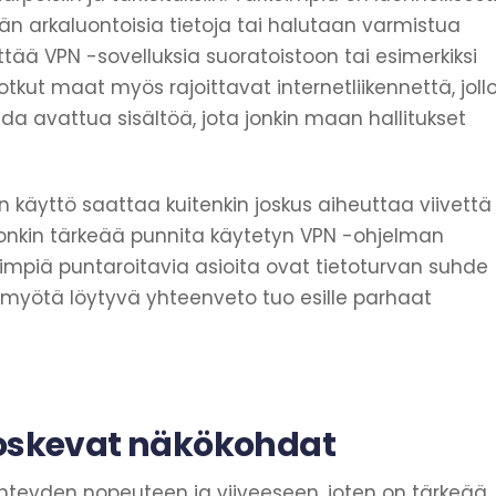
ellään arkaluontoisia tietoja tai halutaan varmistua
tää VPN -sovelluksia suoratoistoon tai esimerkiksi
i jotkut maat myös rajoittavat internetliikennettä, joll
 avattua sisältöä, jota jonkin maan hallitukset
äyttö saattaa kuitenkin joskus aiheuttaa viivettä
nkin tärkeää punnita käytetyn VPN -ohjelman
rkeimpiä puntaroitavia asioita ovat tietoturvan suhde
myötä löytyvä yhteenveto tuo esille parhaat
koskevat näkökohdat
 yhteyden nopeuteen ja viiveeseen, joten on tärkeää