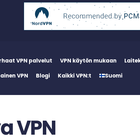
rhaat VPN palvelut
VPN käytön mukaan
Laite
mainen VPN
Blogi
Kaikki VPN:t
Suomi
va VPN