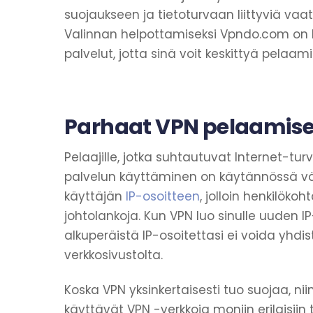
suojaukseen ja tietoturvaan liittyviä vaa
Valinnan helpottamiseksi Vpndo.com on l
palvelut, jotta sinä voit keskittyä pelaa
Parhaat VPN pelaamis
Pelaajille, jotka suhtautuvat Internet-tur
palvelun käyttäminen on käytännössä vält
käyttäjän
IP-osoitteen
, jolloin henkilöko
johtolankoja. Kun VPN luo sinulle uuden IP
alkuperäistä IP-osoitettasi ei voida yhdist
verkkosivustolta.
Koska VPN yksinkertaisesti tuo suojaa, nii
käyttävät VPN -verkkoja moniin erilaisiin t