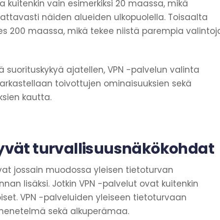
mia kuitenkin vain esimerkiksi 20 maassa, mikä
attavasti näiden alueiden ulkopuolella. Toisaalta
es 200 maassa, mikä tekee niistä parempia valintoj
suorituskykyä ajatellen, VPN -palvelun valinta
a tarkastellaan toivottujen ominaisuuksien sekä
ksien kautta.
tyvät turvallisuusnäkökohdat
avat jossain muodossa yleisen tietoturvan
nan lisäksi. Jotkin VPN -palvelut ovat kuitenkin
set. VPN -palveluiden yleiseen tietoturvaan
smenetelmä sekä alkuperämaa.