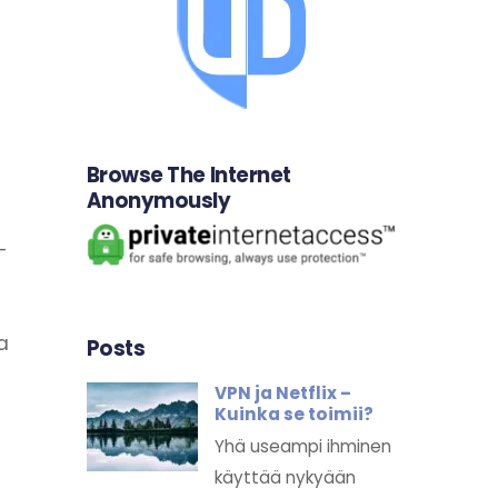
Browse The Internet
Anonymously
-
a
Posts
VPN ja Netflix –
Kuinka se toimii?
Yhä useampi ihminen
käyttää nykyään
i