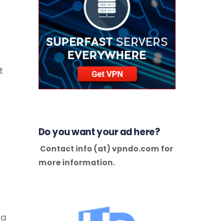
t
Do you want your ad here?
Contact info (at) vpndo.com for
more information.
ia