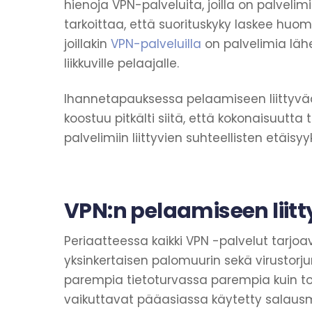
hienoja VPN-palveluita, joilla on palveli
tarkoittaa, että suorituskyky laskee huom
joillakin
VPN-palveluilla
on palvelimia läh
liikkuville pelaajalle.
Ihannetapauksessa pelaamiseen liittyvää 
koostuu pitkälti siitä, että kokonaisuutt
palvelimiin liittyvien suhteellisten etäisyy
VPN:n pelaamiseen liit
Periaatteessa kaikki VPN -palvelut tarjo
yksinkertaisen palomuurin sekä virustorjun
parempia tietoturvassa parempia kuin toi
vaikuttavat pääasiassa käytetty salau