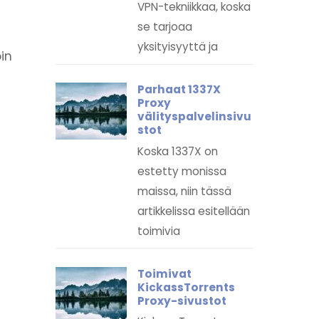
VPN-tekniikkaa, koska
se tarjoaa
yksityisyyttä ja
oin
Parhaat 1337X
Proxy
välityspalvelinsivu
stot
Koska 1337X on
estetty monissa
maissa, niin tässä
artikkelissa esitellään
toimivia
Toimivat
KickassTorrents
Proxy-sivustot