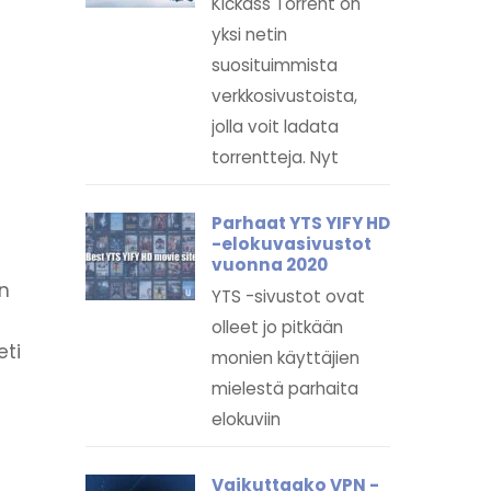
Kickass Torrent on
yksi netin
suosituimmista
verkkosivustoista,
jolla voit ladata
torrentteja. Nyt
Parhaat YTS YIFY HD
-elokuvasivustot
vuonna 2020
n
YTS -sivustot ovat
olleet jo pitkään
eti
monien käyttäjien
mielestä parhaita
elokuviin
Vaikuttaako VPN -