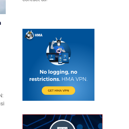
n
N:
si