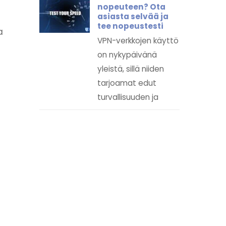
nopeuteen? Ota
asiasta selvää ja
tee nopeustesti
a
VPN-verkkojen käyttö
on nykypäivänä
yleistä, sillä niiden
tarjoamat edut
turvallisuuden ja