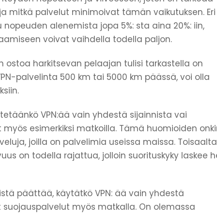
 ja mitkä palvelut minimoivat tämän vaikutuksen. Eri
u nopeuden alenemista jopa 5%: sta aina 20%: iin,
laamiseen voivat vaihdella todella paljon.
 ostoa harkitsevan pelaajan tulisi tarkastella on
 VPN-palvelinta 500 km tai 5000 km päässä, voi olla
siin.
täänkö VPN:ää vain yhdestä sijainnista vai
 myös esimerkiksi matkoilla. Tämä huomioiden onki
luja, joilla on palvelimia useissa maissa. Toisaalta
us on todella rajattua, jolloin suorituskyky laskee h
tä päättää, käytätkö VPN: ää vain yhdestä
at suojauspalvelut myös matkalla. On olemassa