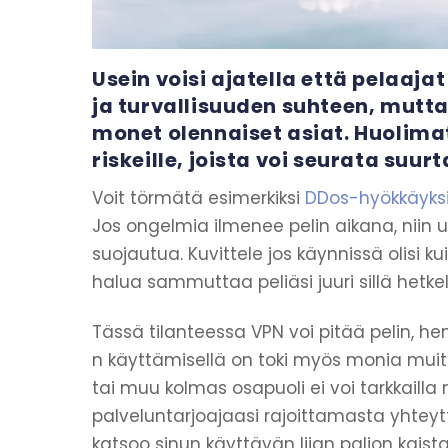
Usein voisi ajatella että pelaaja
ja turvallisuuden suhteen, mutt
monet olennaiset asiat. Huolima
riskeille, joista voi seurata suur
Voit törmätä esimerkiksi
DDos-hyökkäyksi
Jos ongelmia ilmenee pelin aikana, niin 
suojautua. Kuvittele jos käynnissä olisi k
halua sammuttaa peliäsi juuri sillä hetkel
Tässä tilanteessa VPN voi pitää pelin, hen
n käyttämisellä on toki myös monia muita 
tai muu kolmas osapuoli ei voi tarkkailla
palveluntarjoajaasi rajoittamasta yhteyt
katsoo sinun käyttävän liian paljon kaist