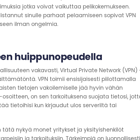
timuksia jotka voivat vaikuttaa pelikokemukseen.
istannut sinulle parhaat pelaamiseen sopivat VPN
miseen ilman ongelmia.
een huippunopeudella
vallisuuteen vakavasti, Virtual Private Network (VPN) 
tämätöntä. VPN toimii ensisijaisesti piilottamalla
htaisten tietojen vakoilemiselle jää hyvin vähän
-osoitteen, on sen tarkoituksena suojata tietosi, jott
ää tietoihisi kun kirjaudut ulos serveriltä tai
n tätä nykyä monet yritykset ja yksityishenkilöt
arpeisiin ja tarkoituksiin. Tärkeimpiä on luonnollisest