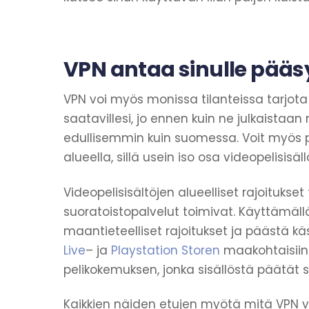
VPN antaa sinulle pääs
VPN voi myös monissa tilanteissa tarjot
saatavillesi, jo ennen kuin ne julkaista
edullisemmin kuin suomessa. Voit myös 
alueella, sillä usein iso osa videopelisis
Videopelisisältöjen alueelliset rajoituk
suoratoistopalvelut toimivat. Käyttämäll
maantieteelliset rajoitukset ja päästä käsi
Live
– ja
Playstation Storen
maakohtaisiin t
pelikokemuksen, jonka sisällöstä päätät s
Kaikkien näiden etujen myötä mitä VPN v